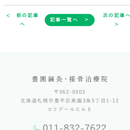
< 前の記事
次の記事
記事一覧へ ＞
へ
>
〒062-0003
北海道札幌市豊平区美園3条5丁目1-12
コリデールヒルⅡ
011-832-7622